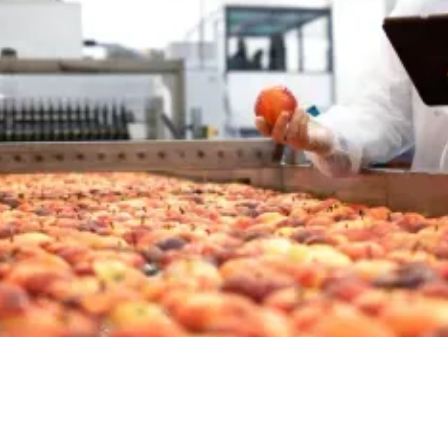
FOOD & FMCG

QC Medewerker
Utrecht
In overleg
Vast
Food & FMCG
FOOD & FMCG

QA Manager
Limburg
€
80.000-85.000
Vast
Food & FMCG