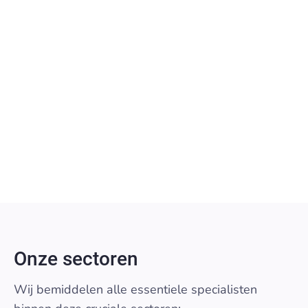
Meer laden
Bekijk alle vacatures
Geen vacatures gevonden
Pas je filters aan of gebruik een andere zoekterm.
Onze sectoren
Wij bemiddelen alle essentiele specialisten