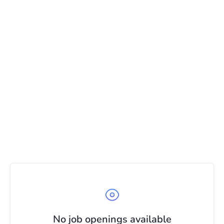
MVO & DUURZAAMHEID
MAY 10, 2024
"Base en Trees for All bundelen krachten:
voor elke bemiddeling planten we drie
bomen extra!"
Lees meer
No job openings available