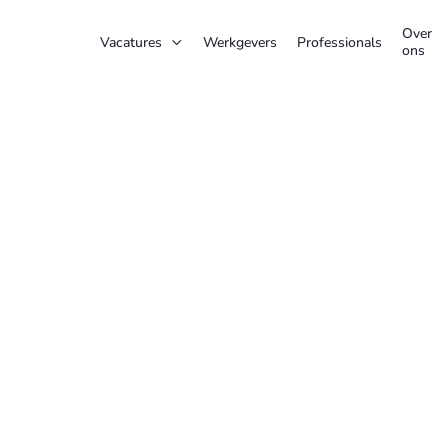
Over
Vacatures
Werkgevers
Professionals

ons
CARRIÈREADVIES
APRIL 22, 2024