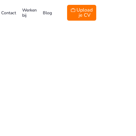
Upload
Werken

Contact
Blog
je CV
bij