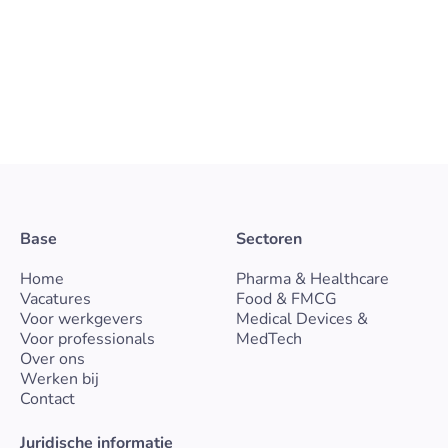
en affiniteit met procesmatig werken. De functie
bevindt zich binnen een GMP-geregelde setting
waar actieve farmaceutische ingrediënten (API’s)
worden geproduceerd in lage volumes en hoge
kwaliteitseisen.
Gelderland
Vast
Pharma & Healthcare
Bekijk vacature
Base
Sectoren
Home
Pharma & Healthcare
Vacatures
Food & FMCG
Voor werkgevers
Medical Devices &
Voor professionals
MedTech
Over ons
Werken bij
Contact
Juridische informatie