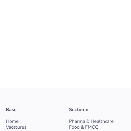
Productie Laborant Chemie & Farma
Voor een gespecialiseerde farmaceutische
productieomgeving zoeken wij een
Productielaborant met een achtergrond in chemie
en affiniteit met procesmatig werken. De functie
bevindt zich binnen een GMP-geregelde setting
waar actieve farmaceutische ingrediënten (API’s)
worden geproduceerd in lage volumes en hoge
kwaliteitseisen.
Gelderland
Vast
Pharma & Healthcare
Bekijk vacature
Base
Sectoren
Home
Pharma & Healthcare
Vacatures
Food & FMCG