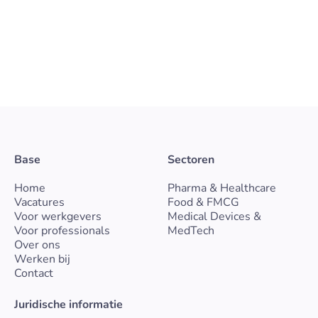
bevindt zich binnen een GMP-geregelde setting
waar actieve farmaceutische ingrediënten (API’s)
worden geproduceerd in lage volumes en hoge
kwaliteitseisen.
Gelderland
Vast
Pharma & Healthcare
Bekijk vacature
Base
Sectoren
Home
Pharma & Healthcare
Vacatures
Food & FMCG
Voor werkgevers
Medical Devices &
Voor professionals
MedTech
Over ons
Werken bij
Contact
Juridische informatie