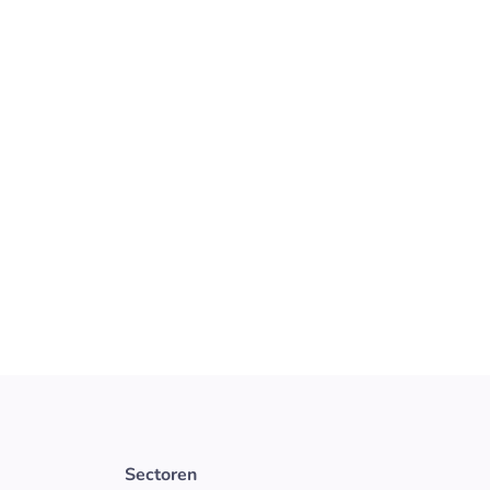
FOOD & FMCG
Productieleid
beteren van technische
Klaar om als leidinggeve
roductieorganisatie?
moderne productieomgevi
en groei samenkomen? Dan
Bekijk vacature
Utrecht
Vast
Foo
Sectoren