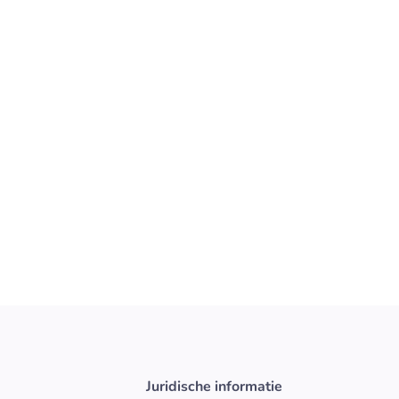
er
nde écht impact te maken in een
ng waar kwaliteit, samenwerking
 is dit jouw kans!
Bekijk vacature
d & FMCG
Juridische informatie