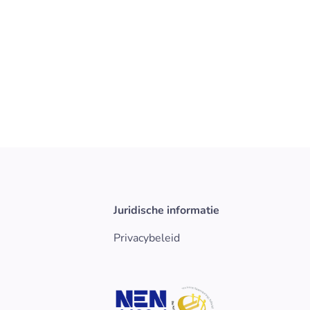
aceutische ingrediënten (API’s)
lage volumes en hoge
Bekijk vacature
Pharma & Healthcare
Juridische informatie
Privacybeleid