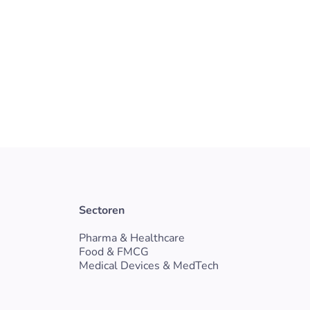
setting waar actieve farm
Bekijk vacature
hcare
worden geproduceerd in 
kwaliteitseisen.
Gelderland
Vast
Sectoren
Pharma & Healthcare
Food & FMCG
Medical Devices & MedTech